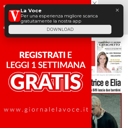
Menu
✕
La Voce
Per una esperienza migliore scarica
gratuitamente la nostra app
DOWNLOAD