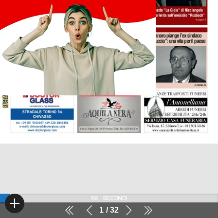
86
SECONDI
1
32