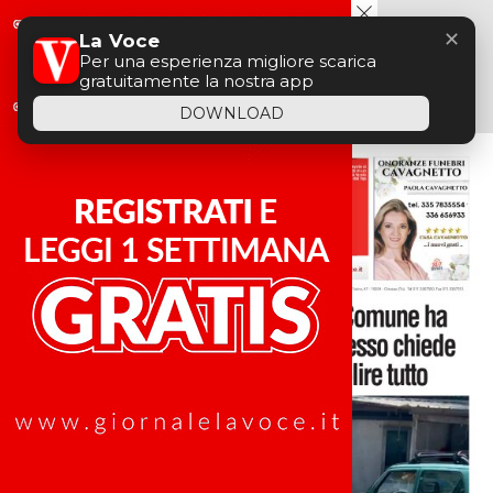
Menu
✕
La Voce
Per una esperienza migliore scarica
gratuitamente la nostra app
DOWNLOAD