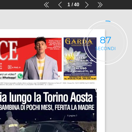
1
40
87
SECONDI