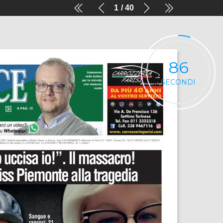
1
40
85
SECONDI