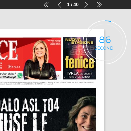
1
40
86
SECONDI