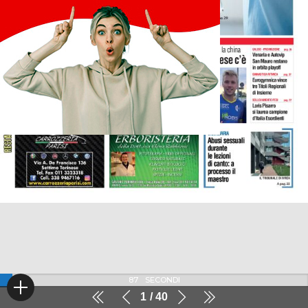
87
SECONDI
1
40