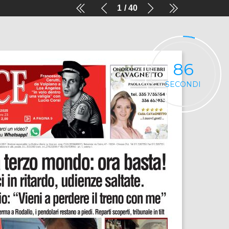
1
40
86
SECONDI